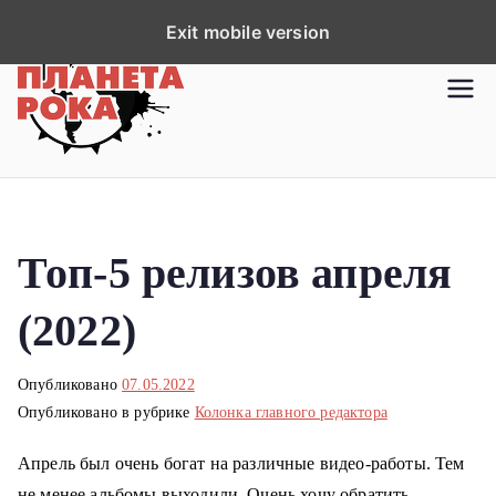
П
Exit mobile version
е
р
Планета рока
Новости рок-музыки со всей
е
планеты!
й
т
и
к
Топ-5 релизов апреля
с
о
(2022)
д
е
р
Опубликовано
07.05.2022
Опубликовано в рубрике
Колонка главного редактора
ж
и
Апрель был очень богат на различные видео-работы. Тем
м
не менее альбомы выходили. Очень хочу обратить