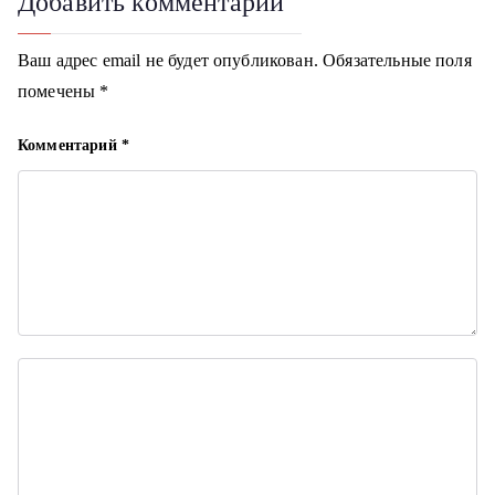
Добавить комментарий
а
ц
Ваш адрес email не будет опубликован.
Обязательные поля
помечены
*
и
я
Комментарий
*
п
о
з
а
п
и
с