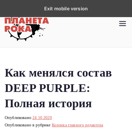
П
Exit mobile version
е
р
Планета рока
Новости рок-музыки со всей
е
планеты!
й
т
и
к
Как менялся состав
с
о
DEEP PURPLE:
д
е
Полная история
р
ж
Опубликовано
24.10.2020
и
Опубликовано в рубрике
Колонка главного редактора
м