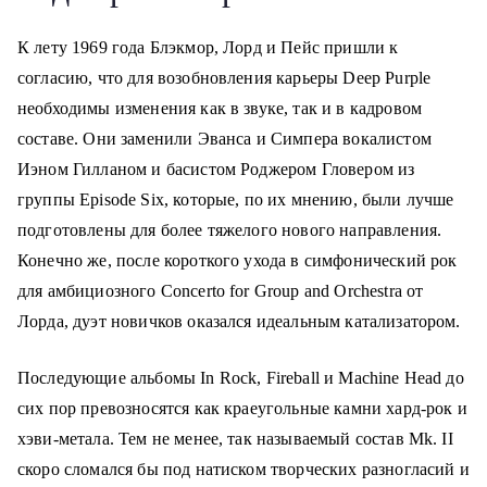
К лету 1969 года Блэкмор, Лорд и Пейс пришли к
согласию, что для возобновления карьеры Deep Purple
необходимы изменения как в звуке, так и в кадровом
составе. Они заменили Эванса и Симпера вокалистом
Иэном Гилланом и басистом Роджером Гловером из
группы Episode Six, которые, по их мнению, были лучше
подготовлены для более тяжелого нового направления.
Конечно же, после короткого ухода в симфонический рок
для амбициозного Concerto for Group and Orchestra от
Лорда, дуэт новичков оказался идеальным катализатором.
Последующие альбомы In Rock, Fireball и Machine Head до
сих пор превозносятся как краеугольные камни хард-рок и
хэви-метала. Тем не менее, так называемый состав Mk. II
скоро сломался бы под натиском творческих разногласий и