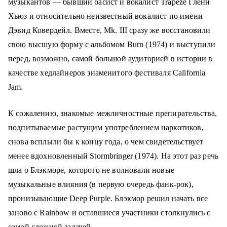
музыкантов — бывший басист и вокалист Trapeze Гленн
Хьюз и относительно неизвестный вокалист по имени
Дэвид Ковердейл. Вместе, Мk. III сразу же восстановили
свою высшую форму c альбомом Burn (1974) и выступили
перед, возможно, самой большой аудиторией в истории в
качестве хедлайнеров знаменитого фестиваля California
Jam.
К сожалению, знакомые межличностные препирательства,
подпитываемые растущим употреблением наркотиков,
снова всплыли бы к концу года, о чем свидетельствует
менее вдохновленный Stormbringer (1974). На этот раз речь
шла о Блэкморе, которого не волновали новые
музыкальные влияния (в первую очередь фанк-рок),
пронизывающие Deep Purple. Блэкмор решил начать все
заново с Rainbow и оставшиеся участники столкнулись с
самой сложной задачей.