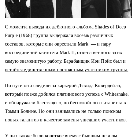
С момента выхода их дебютного альбома Shades of Deep
Purple (1968) группа выдержала восемь различных
составов, которые они окрестили Mark, — и пару
воссоединений квинтета Mark II, ответственного за их
самую знаменитую работу. Барабанщик
Иэн Пэйс был и
остаётся единственным постоянным участником группы.
По пути они следили за карьерой Дэвида Ковердейла,
который позже добился платинового успеха с Whitesnake,
и обнаружили блестящего, но беспокойного гитариста в
Томми Болине. Но они занимались не только поиском
новых талантов в качестве замены ушедших участников.
У них также было короткое время с бывшим певцом