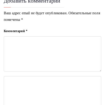
Добавить комментарий
г
Ваш адрес email не будет опубликован.
Обязательные поля
а
помечены
*
ц
Комментарий
*
и
я
п
о
з
а
п
и