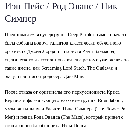
Иэн Пейс / Род Эванс / Ник
Симпер
Предполагаемая супергруппа Deep Purple с самого начала
была собрана вокруг талантов классически обученного
органиста Джона Лорда и гитариста Ричи Блэкмора,
сценического и сессионного аса, чье резюме уже включало
такие имена, как Screaming Lord Sutch, The Outlaws; и
эксцентричного продюсера Джо Мика.
После отказа от оригинального перкуссиониста Криса
Кертиса и формирующего название группы Roundabout,
музыканты наняли басиста Ника Симпера (The Flower Pot
Men) и певца Рода Эванса (The Maze), который привел с
собой юного барабанщика Иэна Пейса.