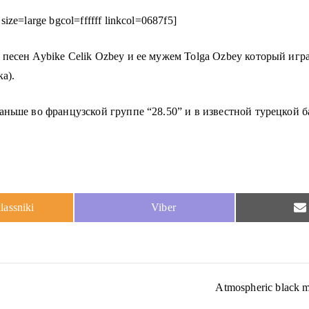
ze=large bgcol=ffffff linkcol=0687f5]
песен Aybike Celik Ozbey и ее мужем Tolga Ozbey который игр
а).
ньше во французской группе “28.50” и в известной турецкой бан
Share
assniki
Viber
on
Atmospheric black 