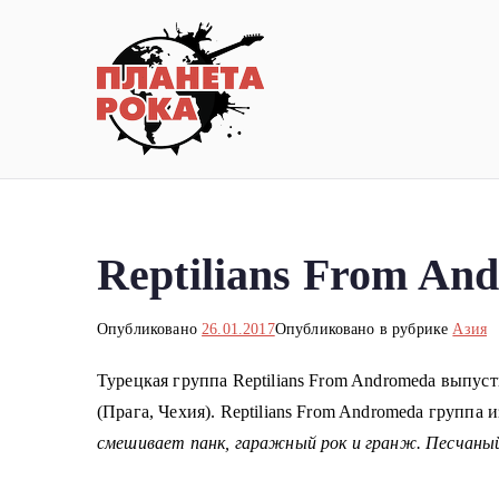
Перейти
к
содержимому
Планета ро
Новости рок-музыки со всей 
Reptilians From A
Опубликовано
26.01.2017
Опубликовано в рубрике
Азия
Турецкая группа Reptilians From Andromeda выпус
(Прага, Чехия). Reptilians From Andromeda группа
смешивает панк, гаражный рок и гранж. Песчаный