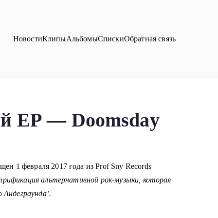
Новости
Клипы
Альбомы
Списки
Обратная связь
ый ЕР — Doomsday
ен 1 февраля 2017 года из Prof Sny Records
трификация альтернативной рок-музыки, которая
 Андеграунда’.