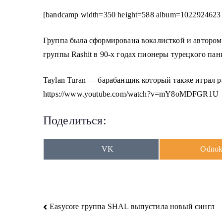
[bandcamp width=350 height=588 album=1022924623 si
Группа была сформирована вокалисткой и автором 
группы Rashit в 90-х годах пионеры турецкого панк
Taylan Turan — барабанщик который также играл ра
https://www.youtube.com/watch?v=mY8oMDFGR1U
Поделиться:
Share
Share
VK
Odnokl
on
on
Навигация
Easycore группа SHAL выпустила новый сингл