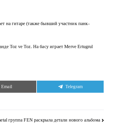
ает на гитаре (также бывший участник панк-
де Toz ve Toz. На басу играет Merve Ertugrul
Share
Share
Email
Telegram
on
on
metal группа FEN раскрыла детали нового альбома