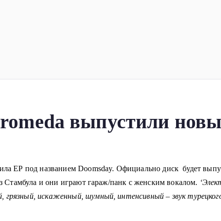
ка
планеты!
ndromeda выпустили нов
тила ЕР под названием Doomsday. Официально диск будет выпущ
 из Стамбула и они играют гараж/панк с женским вокалом.
‘Элек
, грязный, искаженный, шумный, интенсивный – звук турецкого