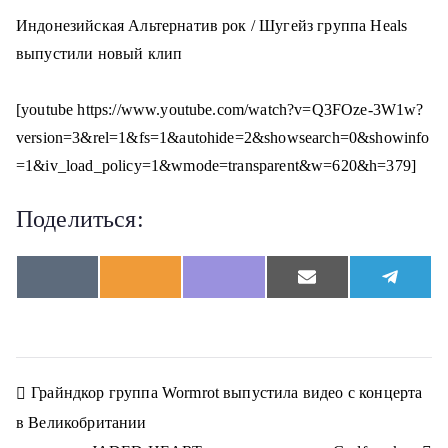
о
Индонезийская Альтернатив рок / Шугейз группа Heals
м
выпустили новый клип
у
[youtube https://www.youtube.com/watch?v=Q3FOze-3W1w?
version=3&rel=1&fs=1&autohide=2&showsearch=0&showinfo
=1&iv_load_policy=1&wmode=transparent&w=620&h=379]
Поделиться:
S
S
S
S
S
V
O
V
E
T
h
h
h
h
h
K
d
i
m
e
a
a
a
a
a
n
b
a
l
r
r
r
r
r
o
e
i
e
e
e
e
e
e
k
r
l
g
o
o
o
o
o
l
r
n
n
n
n
n
a
a
Н
Грайндкор группа Wormrot выпустила видео с концерта
s
m
s
в Великобритании
n
а
i