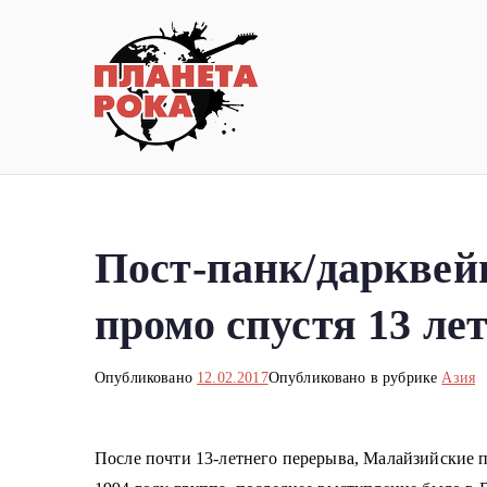
Перейти
к
содержимому
Планета ро
Новости рок-музыки со всей 
Пост-панк/дарквей
промо спустя 13 ле
Опубликовано
12.02.2017
Опубликовано в рубрике
Азия
После почти 13-летнего перерыва, Малайзийские 