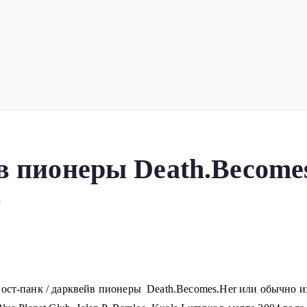
ка
планеты!
в пионеры Death.Become
т
пост-панк / дарквейв пионеры Death.Becomes.Her или обычно 