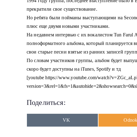
1994 году группа, последнее выступление было в Bl
прекратили свое существование.
Но ребята были пойманы выступающими на Second 
плюс еще двумя новыми участниками.
На недавнем интервью с их вокалистом Tun Farul Az
полноформатного альбома, который планируется вы
свои старые песни взятые из ранних записей груп
По словам участников группы, альбом будет выпу
скоро будет доступны на iTunes, Spotify и тд
[youtube https://www.youtube.com/watch?v=ZGc_aL
version=3&rel=1&fs=1&autohide=2&showsearch=0&
Поделиться:
Share
Share
VK
Odnokl
on
on