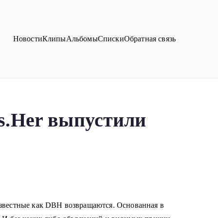
Новости
Клипы
Альбомы
Списки
Обратная связь
s.Her выпустили
известные как DBH возвращаются. Основанная в