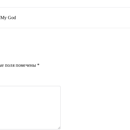
 My God
ые поля помечены
*