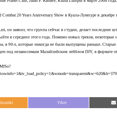
ue Planet Club, Jalan P. Ramlee, Kuala Lumpur в марте 2004 го
Combat 20 Years Anniversary Show в Куала-Лумпуре в декабре 
ri, он заявил, что группа сейчас в студии, делает последние 
йти в середине этого года. Помимо новых треков, некоторые из
пы, в 90-х, которые никогда не были выпущены раньше. Старые
щен под независимым Малайзийским лейблом DIY, в формате о
pMfSo?
showinfo=1&iv_load_policy=1&wmode=transparent&w=620&h=379
Share
assniki
Viber
on