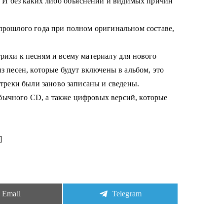
да. И без каких либо объяснений и видимых причин
прошлого года при полном оригинальном составе,
штрихи к песням и всему материалу для нового
 песен, которые будут включены в альбом, это
 треки были заново записаны и сведены.
бычного CD, а также цифровых версий, которые
]
Share
Share
Email
Telegram
on
on