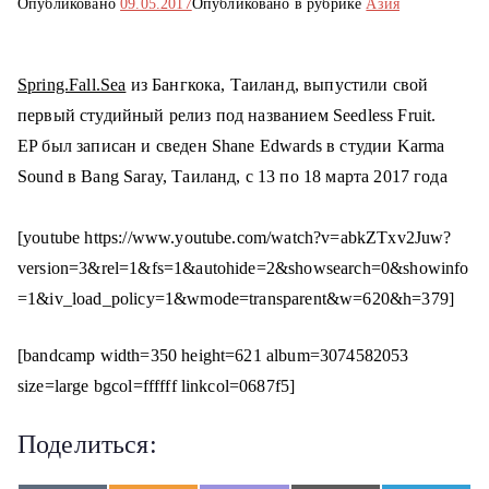
Опубликовано
09.05.2017
Опубликовано в рубрике
Азия
о
м
у
Spring.Fall.Sea
из Бангкока, Таиланд, выпустили свой
первый студийный релиз под названием Seedless Fruit.
EP был записан и сведен Shane Edwards в студии Karma
Sound в Bang Saray, Таиланд, с 13 по 18 марта 2017 года
[youtube https://www.youtube.com/watch?v=abkZTxv2Juw?
version=3&rel=1&fs=1&autohide=2&showsearch=0&showinfo
=1&iv_load_policy=1&wmode=transparent&w=620&h=379]
[bandcamp width=350 height=621 album=3074582053
size=large bgcol=ffffff linkcol=0687f5]
Поделиться: