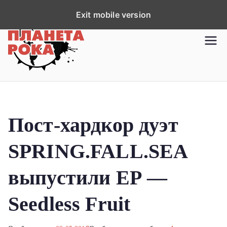
П
Exit mobile version
е
р
Планета рока
Новости рок-музыки со всей
е
планеты!
й
т
и
к
Пост-хардкор дуэт
с
о
SPRING.FALL.SEA
д
е
выпустили ЕР —
р
ж
Seedless Fruit
и
м