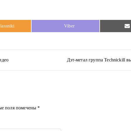
Share
assniki
Viber
on
идео
Дэт-метал группа Technickill 
ые поля помечены
*