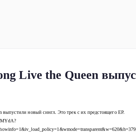
ка
планеты!
ng Live the Queen выпу
n выпустили новый сингл. Это трек с их предстоящего EP.
CFMYdA?
showinfo=1&iv_load_policy=1&wmode=transparent&w=620&h=379