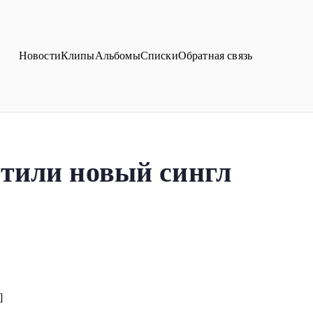
Новости
Клипы
Альбомы
Списки
Обратная связь
стили новый сингл
]