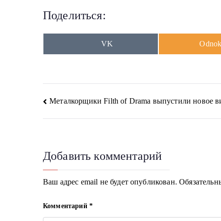
Поделиться:
Share
Share
VK
Odnokl
on
on
Навигация
Металкорщики Filth of Drama выпустили новое в
по
записям
Добавить комментарий
Ваш адрес email не будет опубликован.
Обязательн
Комментарий
*