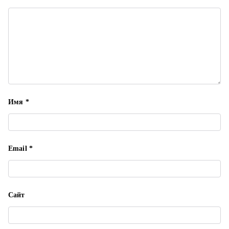
п
и
с
я
м
Имя
*
Email
*
Сайт