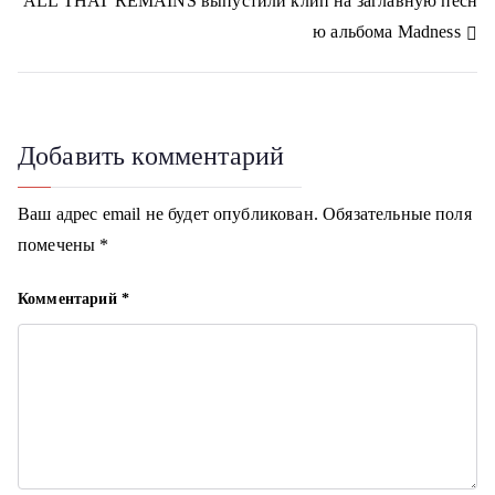
ALL THAT REMAINS выпустили клип на заглавную песн
k
в
i
ю альбома Madness
и
г
Добавить комментарий
а
ц
Ваш адрес email не будет опубликован.
Обязательные поля
помечены
*
и
я
Комментарий
*
п
о
з
а