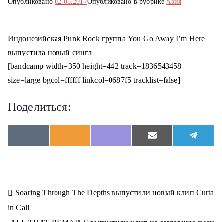
Опубликовано
02.05.2017
Опубликовано в рубрике
Азия
о
м
у
Индонезийская Punk Rock группа You Go Away I’m Here
выпустила новый сингл
[bandcamp width=350 height=442 track=1836543458
size=large bgcol=ffffff linkcol=0687f5 tracklist=false]
Поделиться:
S
S
S
S
S
V
O
V
E
T
h
h
h
h
h
K
d
i
m
e
a
a
a
a
a
n
b
a
l
r
r
r
r
r
o
e
i
e
e
e
e
e
e
k
r
l
g
o
o
o
o
o
l
r
n
n
n
n
n
a
a
Н
Soaring Through The Depths выпустили новый клип Curta
s
m
s
in Call
n
а
i