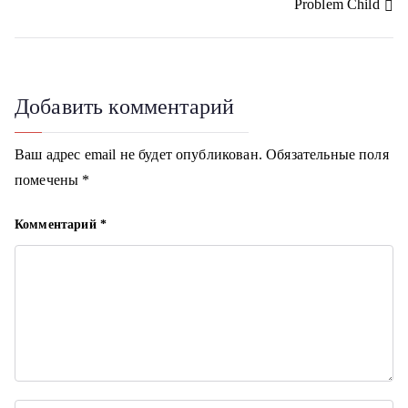
в
i
Problem Child
и
г
Добавить комментарий
а
ц
Ваш адрес email не будет опубликован.
Обязательные поля
помечены
*
и
я
Комментарий
*
п
о
з
а