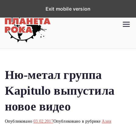
П
Exit mobile version
е
р
Планета рока
Новости рок-музыки со всей
е
планеты!
й
т
и
к
Ню-метал группа
с
о
Kapitulo выпустила
д
е
новое видео
р
ж
Опубликовано
03.02.2017
Опубликовано в рубрике
Азия
и
м