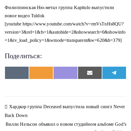
о
Филиппинская Ню-метал группа Kapitulo выпустили
м
новое видео Tuldok
у
[youtube https://www.youtube.com/watch?v=rmVsTnHs8QU?
version=3&rel=1&fs=1&autohide=2&showsearch=0&showinfo
=1&iv_load_policy=1&wmode=transparent&w=620&h=379]
Поделиться:
S
S
S
S
S
V
O
V
E
T
h
h
h
h
h
K
d
i
m
e
a
a
a
a
a
n
b
a
l
r
r
r
r
r
o
e
i
e
e
e
e
e
e
k
r
l
g
o
o
o
o
o
l
r
n
n
n
n
n
a
a
Н
Хардкор группа Deceased выпустила новый сингл Never
s
m
s
Back Down
n
а
i
Вилли Нельсон объявил о новом студийном альбоме God’s
k