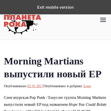
П
Exit mobile version
е
р
Планета рока
Новости рок-музыки со всей
е
планеты!
й
т
и
к
Morning Martians
с
о
выпустили новый EP
д
е
р
Опубликовано
02.01.2017
Опубликовано в рубрике
Азия
ж
Сингапурская Pop Punk / Easycore группа Morning Martians
и
выпустили новый EP под названием
Hope You Could Relate
м