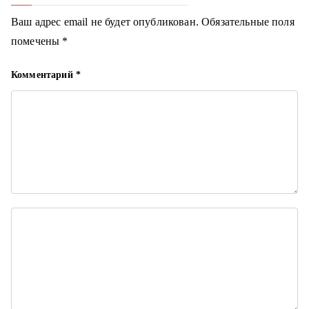
а
Ваш адрес email не будет опубликован.
Обязательные поля
ц
помечены
*
и
Комментарий
*
я
п
о
з
а
п
и
с