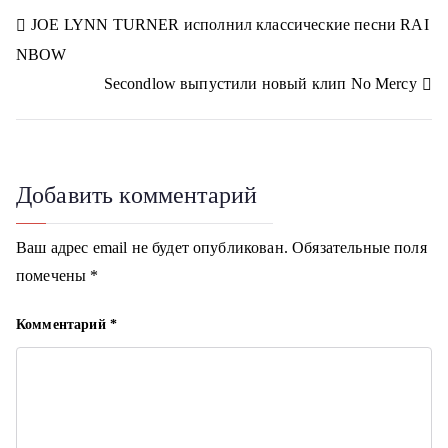
n
n
n
n
n
a
a
Н
JOE LYNN TURNER исполнил классические песни RAI
s
m
s
NBOW
n
а
i
Secondlow выпустили новый клип No Mercy
k
в
i
и
г
Добавить комментарий
а
Ваш адрес email не будет опубликован.
Обязательные поля
ц
помечены
*
и
Комментарий
*
я
п
о