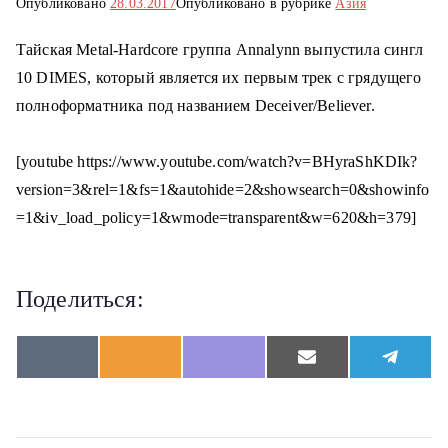
Опубликовано
28.03.2017
Опубликовано в рубрике
Азия
о
м
Тайская Metal-Hardcore группа Annalynn выпустила сингл
у
10 DIMES, который является их первым трек с грядущего
полноформатника под названием Deceiver/Believer.
[youtube https://www.youtube.com/watch?v=BHyraShKDIk?
version=3&rel=1&fs=1&autohide=2&showsearch=0&showinfo
=1&iv_load_policy=1&wmode=transparent&w=620&h=379]
Поделиться:
S
S
S
S
S
V
O
V
E
T
h
h
h
h
h
K
d
i
m
e
a
a
a
a
a
n
b
a
l
r
r
r
r
r
o
e
i
e
e
e
e
e
e
k
r
l
g
o
o
o
o
o
l
r