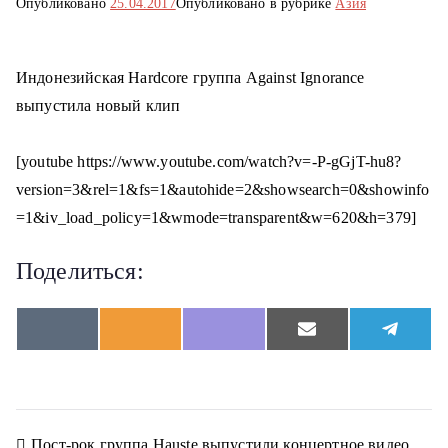
Опубликовано
25.04.2017
Опубликовано в рубрике
Азия
о
м
у
Индонезийская Hardcore группа Against Ignorance
выпустила новый клип
[youtube https://www.youtube.com/watch?v=-P-gGjT-hu8?
version=3&rel=1&fs=1&autohide=2&showsearch=0&showinfo
=1&iv_load_policy=1&wmode=transparent&w=620&h=379]
Поделиться:
S
S
S
S
S
V
O
V
E
T
h
h
h
h
h
K
d
i
m
e
a
a
a
a
a
n
b
a
l
r
r
r
r
r
o
e
i
e
e
e
e
e
e
k
r
l
g
o
o
o
o
o
l
r
n
n
n
n
n
a
a
Пост-рок группа Hauste выпустили концертное видео