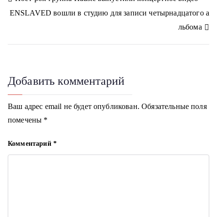
Н
s
m
s
ENSLAVED вошли в студию для записи четырнадцатого а
n
а
i
льбома
k
в
i
и
г
Добавить комментарий
а
Ваш адрес email не будет опубликован.
Обязательные поля
ц
помечены
*
и
Комментарий
*
я
п
о