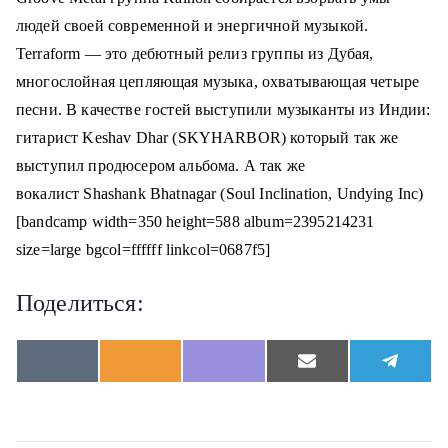
о
людей своей современной и энергичной музыкой.
м
Terraform — это дебютный релиз группы из Дубая,
у
многослойная цепляющая музыка, охватывающая четыре
песни. В качестве гостей выступили музыканты из Индии:
гитарист Keshav Dhar (SKYHARBOR) который так же
выступил продюсером альбома. А так же
вокалист Shashank Bhatnagar (Soul Inclination, Undying Inc)
[bandcamp width=350 height=588 album=2395214231
size=large bgcol=ffffff linkcol=0687f5]
Поделиться:
S
S
S
S
S
V
O
V
E
T
h
h
h
h
h
K
d
i
m
e
a
a
a
a
a
n
b
a
l
r
r
r
r
r
o
e
i
e
e
e
e
e
e
k
r
l
g
o
o
o
o
o