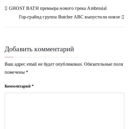
l
r
n
n
n
n
n
a
a
Н
GHOST BATH премьера нового трека Ambrosial
s
m
s
Гор-грайнд группа Butcher ABC выпустили новое
n
а
i
k
в
i
и
Добавить комментарий
г
Ваш адрес email не будет опубликован.
Обязательные поля
а
помечены
*
ц
Комментарий
*
и
я
п
о