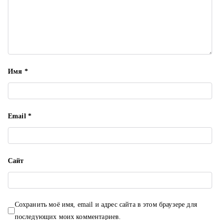
п
и
с
я
Имя
*
м
Email
*
Сайт
Сохранить моё имя, email и адрес сайта в этом браузере для
последующих моих комментариев.