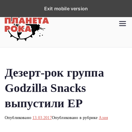
П
Exit mobile version
е
р
Планета рока
Новости рок-музыки со всей
е
планеты!
й
т
и
к
Дезерт-рок группа
с
о
Godzilla Snacks
д
е
выпустили EP
р
ж
Опубликовано
13.03.2017
Опубликовано в рубрике
Азия
и
м