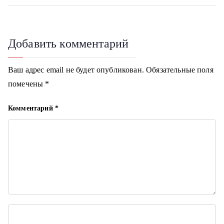
в
i
и
г
Добавить комментарий
а
Ваш адрес email не будет опубликован.
Обязательные поля
ц
помечены
*
и
Комментарий
*
я
п
о
з
а