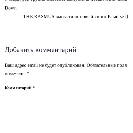
Н
s
m
s
Down
n
а
i
THE RASMUS выпустили новый сингл Paradise
k
в
i
и
г
Добавить комментарий
а
Ваш адрес email не будет опубликован.
Обязательные поля
ц
помечены
*
и
Комментарий
*
я
п
о