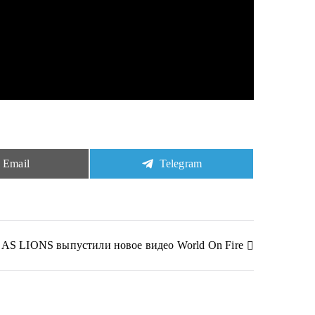
S
S
Email
Telegram
h
h
a
a
r
r
e
e
o
o
n
n
AS LIONS выпустили новое видео World On Fire