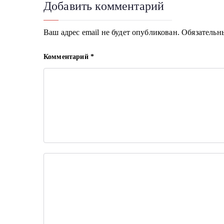
Добавить комментарий
и
г
Ваш адрес email не будет опубликован.
Обязательн
а
Комментарий
*
ц
и
я
п
о
з
а
п