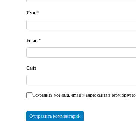
и
Имя
*
с
я
Email
*
м
Сайт
Сохранить моё имя, email и адрес сайта в этом брауз