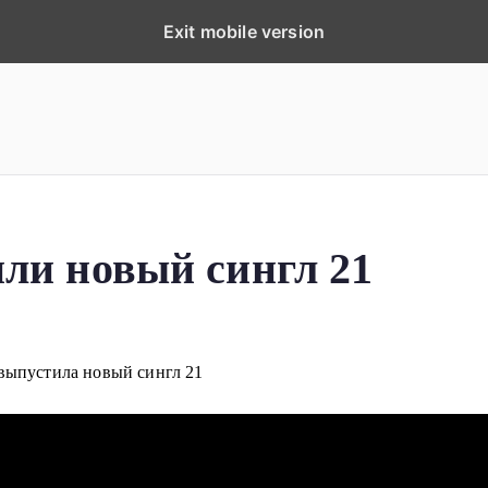
Exit mobile version
ка
планеты!
или новый сингл 21
 выпустила новый сингл 21