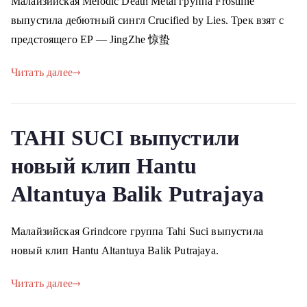
Малайзийская Melodic Death Metal группа Frostline
о
выпустила дебютный сингл Crucified by Lies. Трек взят с
м
предстоящего EP — JingZhe 惊蛰
у
Читать далее
TAHI SUCI выпустили
новый клип Hantu
Altantuya Balik Putrajaya
Малайзийская Grindcore группа Tahi Suci выпустила
новый клип Hantu Altantuya Balik Putrajaya.
Читать далее